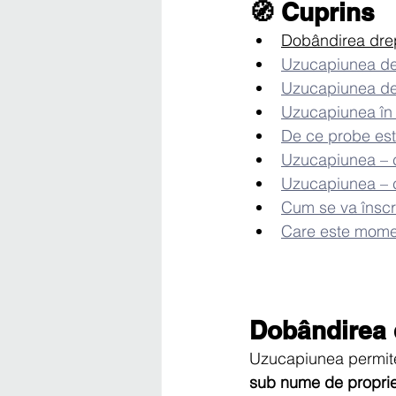
🧭 Cuprins 
Dobândirea drep
Uzucapiunea de 
Uzucapiunea de 
Uzucapiunea în 
De ce probe est
Uzucapiunea – c
Uzucapiunea – 
Cum se va înscr
Care este momen
Dobândirea d
Uzucapiunea permite 
sub nume de proprie