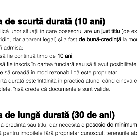
de scurtă durată (10 ani)
că unor situații în care posesorul are 
un just titlu
 (de e
idic, dar aparent legal) și a fost 
de bună-credință
 la mom
fi admisă:
să fie continuă timp de 
10 ani
,
să fie înscris în cartea funciară sau să fi avut posibilitate
e să creadă în mod rezonabil că este proprietar.
ă durată este întâlnită în practică atunci când cineva
lete, însă crede că documentele sunt valide.
 de lungă durată (30 de ani)
-credință sau titlu, dar necesită o 
posesie de minimum
că pentru imobilele fără proprietar cunoscut, terenurile 