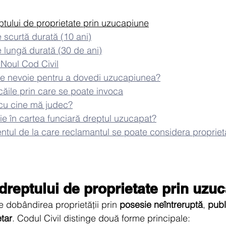
tului de proprietate prin uzucapiune
scurtă durată (10 ani)
lungă durată (30 de ani)
Noul Cod Civil
e nevoie pentru a dovedi uzucapiunea?
ăile prin care se poate invoca
cu cine mă judec?
ie în cartea funciară dreptul uzucapat?
tul de la care reclamantul se poate considera propriet
reptului de proprietate prin uzu
dobândirea proprietății prin 
posesie neîntreruptă
, 
publ
tar
. Codul Civil distinge două forme principale: