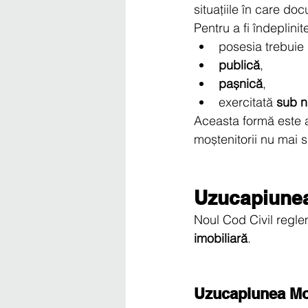
situațiile în care d
Pentru a fi îndeplinite
posesia trebuie 
publică
,
pașnică
,
exercitată 
sub n
Aceasta formă este ad
moștenitorii nu mai su
Uzucapiunea
Noul Cod Civil regle
imobiliară
.
Uzucapiunea Mo