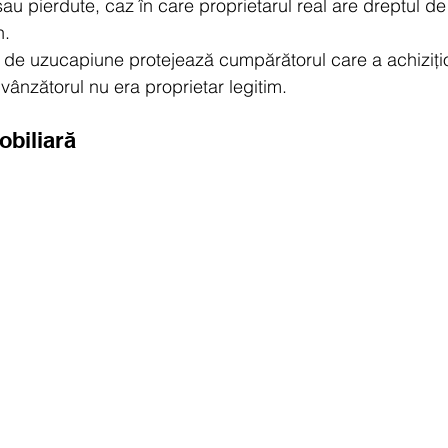
sau pierdute, caz în care proprietarul real are dreptul d
n.
ip de uzucapiune protejează cumpărătorul care a achiziți
 vânzătorul nu era proprietar legitim.
biliară