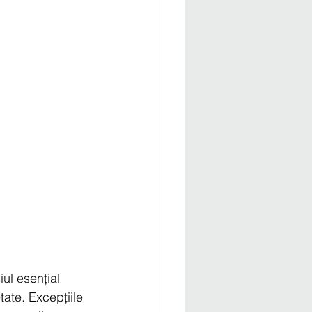
ul esențial 
tate. Excepțiile 