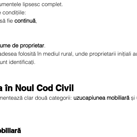
ocumentele lipsesc complet.
 condițiile:
să fie 
continuă
,
ume de proprietar
.
esea folosită în mediul rural, unde proprietarii inițiali a
nt identificați.
 în Noul Cod Civil
mentează clar două categorii: 
uzucapiunea mobiliară
 și 
biliară