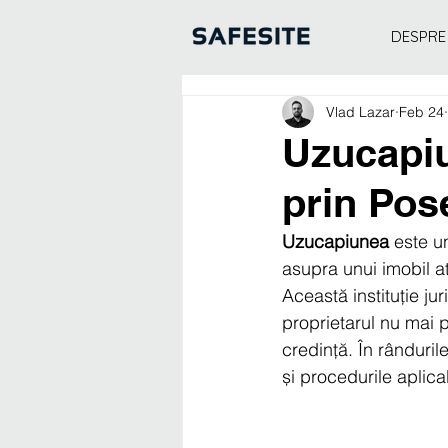
DESPRE
Vlad Lazar
Feb 24
Uzucapiu
prin Pos
Uzucapiunea
 este u
asupra unui imobil at
Această instituție jur
proprietarul nu mai p
credință. În rânduril
și procedurile aplica