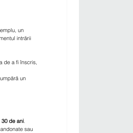
xemplu, un 
entul intrării 
a de a fi înscris,
 cumpără un 
 30 de ani
. 
abandonate sau 