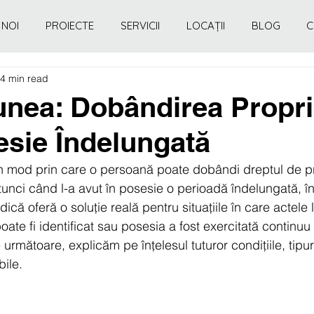
 NOI
PROIECTE
SERVICII
LOCAȚII
BLOG
C
4 min read
nea: Dobândirea Proprie
esie Îndelungată
n mod prin care o persoană poate dobândi dreptul de pr
unci când l-a avut în posesie o perioadă îndelungată, în c
idică oferă o soluție reală pentru situațiile în care actele 
oate fi identificat sau posesia a fost exercitată continuu
e următoare, explicăm pe înțelesul tuturor condițiile, tipur
bile.