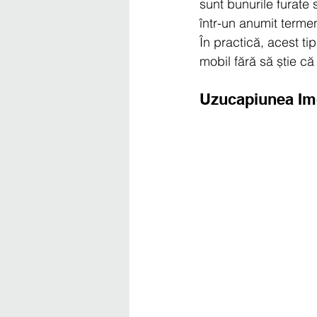
sunt bunurile furate 
într-un anumit terme
În practică, acest t
mobil fără să știe că
Uzucapiunea Imo