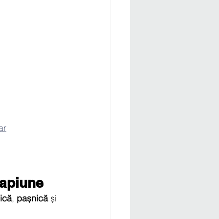
ar
capiune
ică
, 
pașnică
 și 