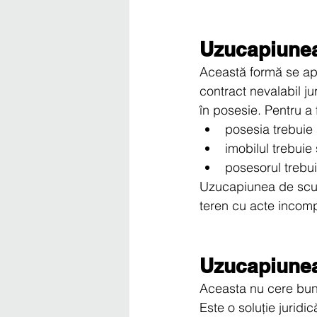
Uzucapiunea 
Această formă se apli
contract nevalabil jur
în posesie. Pentru a 
posesia trebuie 
imobilul trebuie 
posesorul trebui
Uzucapiunea de scurt
teren cu acte incomp
Uzucapiunea
Aceasta nu cere bună
Este o soluție juridi