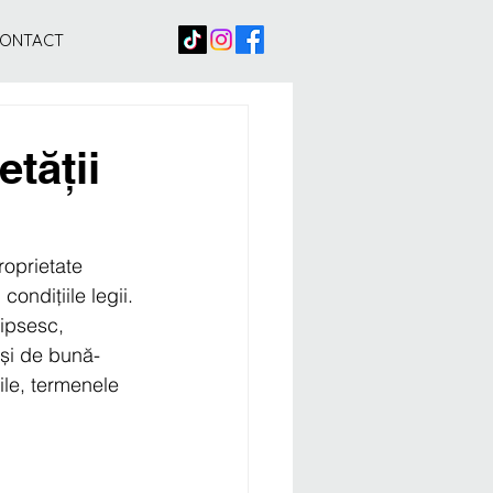
ONTACT
tății
oprietate 
ondițiile legii. 
lipsesc, 
 și de bună-
ile, termenele 