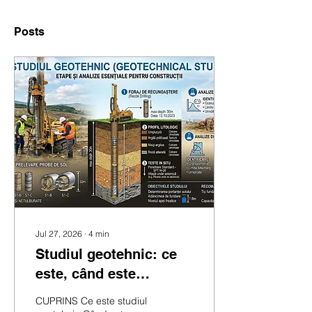
Posts
Jul 27, 2026
∙
4
min
Studiul geotehnic: ce
este, când este
obligatoriu și cum
CUPRINS Ce este studiul