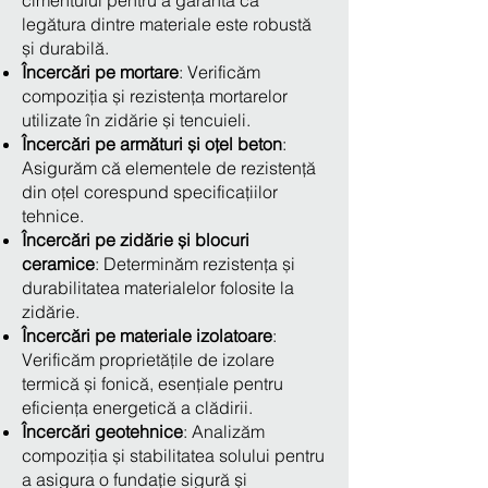
cimentului pentru a garanta că
legătura dintre materiale este robustă
și durabilă.
Încercări pe mortare
: Verificăm
compoziția și rezistența mortarelor
utilizate în zidărie și tencuieli.
Încercări pe armături și oțel beton
:
Asigurăm că elementele de rezistență
din oțel corespund specificațiilor
tehnice.
Încercări pe zidărie și blocuri
ceramice
: Determinăm rezistența și
durabilitatea materialelor folosite la
zidărie.
Încercări pe materiale izolatoare
:
Verificăm proprietățile de izolare
termică și fonică, esențiale pentru
eficiența energetică a clădirii.
Încercări geotehnice
: Analizăm
compoziția și stabilitatea solului pentru
a asigura o fundație sigură și