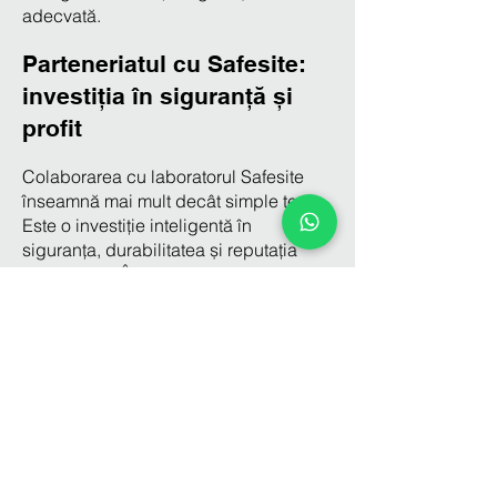
adecvată.
Parteneriatul cu Safesite:
investiția în siguranță și
profit
Colaborarea cu laboratorul Safesite
înseamnă mai mult decât simple teste.
Este o investiție inteligentă în
siguranța, durabilitatea și reputația
afacerii tale. Îți oferim rapoarte clare și
interpretări precise, iar prin serviciile
noastre de
consultanță tehnică în
construcții
te ajutăm să transformi
aceste rezultate în decizii informate.
Ne ajutăm clienții să evite costuri
neprevăzute și să livreze proiecte de
top, care inspiră încredere. Fii sigur că
fiecare material integrat în construcția