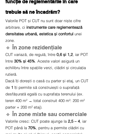
funcție de reglementările în care 
trebuie să ne încadrăm?
Valorile POT și CUT nu sunt doar niște cifre 
arbitrare, ci 
instrumente care reglementează 
densitatea urbană, estetica și confortul
 unei 
zone.
🔹 În zone rezidențiale
CUT variază, de regulă, între 
0,6 și 1,2
, iar POT 
între 
30% și 45%
. Aceste valori asigură un 
echilibru între spațiile verzi, clădiri și circulația 
rutieră.
Dacă îți dorești o casă cu parter și etaj, un CUT 
de 
1
 îți permite să construiești o suprafață 
desfășurată egală cu suprafața terenului (ex. 
teren 400 m² → total construit 400 m²: 200 m² 
parter + 200 m² etaj).
🔹 În zone mixte sau comerciale
Valorile cresc: CUT poate ajunge la 
2,5 – 4
, iar 
POT până la 
70%
, pentru a permite clădiri cu 