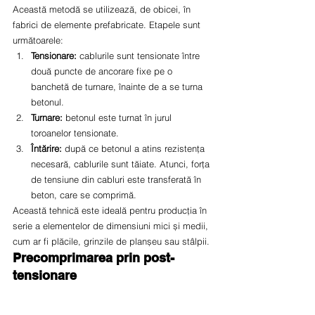
Această metodă se utilizează, de obicei, în 
fabrici de elemente prefabricate. Etapele sunt 
următoarele:
Tensionare:
 cablurile sunt tensionate între 
două puncte de ancorare fixe pe o 
banchetă de turnare, înainte de a se turna 
betonul.
Turnare:
 betonul este turnat în jurul 
toroanelor tensionate.
Întărire:
 după ce betonul a atins rezistența 
necesară, cablurile sunt tăiate. Atunci, forța 
de tensiune din cabluri este transferată în 
beton, care se comprimă.
Această tehnică este ideală pentru producția în 
serie a elementelor de dimensiuni mici și medii, 
cum ar fi plăcile, grinzile de planșeu sau stâlpii.
Precomprimarea prin post-
tensionare