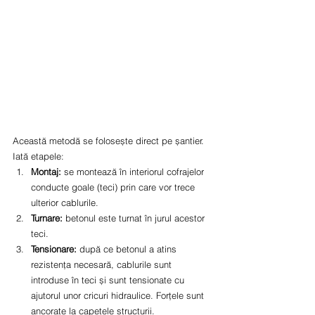
Această metodă se folosește direct pe șantier. 
Iată etapele:
Montaj:
 se montează în interiorul cofrajelor 
conducte goale (teci) prin care vor trece 
ulterior cablurile.
Turnare:
 betonul este turnat în jurul acestor 
teci.
Tensionare:
 după ce betonul a atins 
rezistența necesară, cablurile sunt 
introduse în teci și sunt tensionate cu 
ajutorul unor cricuri hidraulice. Forțele sunt 
ancorate la capetele structurii.