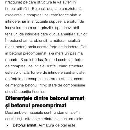
(tracțiune) pe care structura le va suferi în 
timpul utilizării. Betonul, deși are o rezistență 
excelentă la compresiune, este foarte slab la 
întindere, iar în structurile supuse la eforturi de 
încovoiere, cum ar fi grinzile, apar inevitabil 
tensiuni de întindere care duc la apariția fisurilor.
În betonul armat obișnuit, armătura metalică 
(fierul beton) preia aceste forțe de întindere. Dar 
în betonul precomprimat, s-a mers un pas mai 
departe. S-au introdus, în mod controlat, forțe 
de compresiune inițiale. Astfel, când structura 
este solicitată, forțele de întindere sunt anulate 
de forțele de compresiune preexistente, ceea 
ce menține betonul într-o stare de compresiune 
și evită apariția fisurilor.
Diferențele dintre betonul armat 
și betonul precomprimat
Deși ambele materiale sunt fundamentale în 
construcții, diferențele dintre ele sunt cruciale:
Betonul armat:
 Armătura de oțel este 