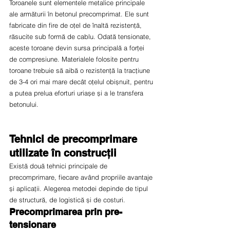
Toroanele sunt elementele metalice principale 
ale armăturii în betonul precomprimat. Ele sunt 
fabricate din fire de oțel de înaltă rezistență, 
răsucite sub formă de cablu. Odată tensionate, 
aceste toroane devin sursa principală a forței 
de compresiune. Materialele folosite pentru 
toroane trebuie să aibă o rezistență la tracțiune 
de 3-4 ori mai mare decât oțelul obișnuit, pentru 
a putea prelua eforturi uriașe și a le transfera 
betonului.
Tehnici de precomprimare 
utilizate în construcții
Există două tehnici principale de 
precomprimare, fiecare având propriile avantaje 
și aplicații. Alegerea metodei depinde de tipul 
de structură, de logistică și de costuri.
Precomprimarea prin pre-
tensionare