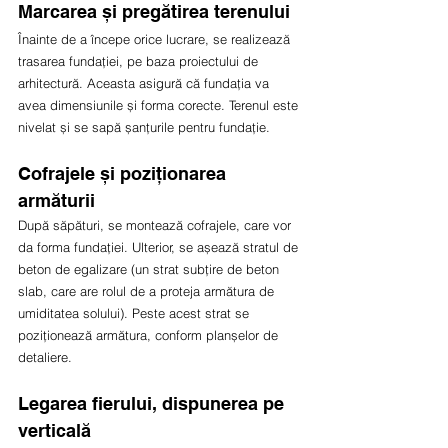
Marcarea și pregătirea terenului
Înainte de a începe orice lucrare, se realizează 
trasarea fundației, pe baza proiectului de 
arhitectură. Aceasta asigură că fundația va 
avea dimensiunile și forma corecte. Terenul este 
nivelat și se sapă șanțurile pentru fundație.
Cofrajele și poziționarea 
armăturii
După săpături, se montează cofrajele, care vor 
da forma fundației. Ulterior, se așează stratul de 
beton de egalizare (un strat subțire de beton 
slab, care are rolul de a proteja armătura de 
umiditatea solului). Peste acest strat se 
poziționează armătura, conform planșelor de 
detaliere.
Legarea fierului, dispunerea pe 
verticală