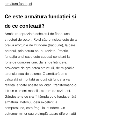
armătura fundației
Ce este armătura fundației și 
de ce contează?
Armătura reprezintă scheletul de fier al unei 
structuri de beton. Rolul său principal este de a 
prelua eforturile de întindere (tracțiune), la care 
betonul, prin natura sa, nu rezistă. Practic, 
fundația unei case este supusă constant la 
forțe de compresiune, dar și de întindere, 
provocate de greutatea structurii, de mișcările 
terenului sau de seisme. O armătură bine 
calculată și montată asigură că fundația va 
rezista la toate aceste solicitări, transformând-o 
într-un element monolit, extrem de rezistent.
Gândește-te ce s-ar întâmpla cu o fundație fără 
armătură. Betonul, deși excelent la 
compresiune, este fragil la întindere. Un 
cutremur minor sau o simplă tasare diferențiată 