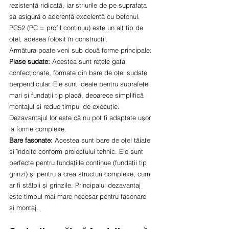
rezistență ridicată, iar striurile de pe suprafața 
sa asigură o aderență excelentă cu betonul. 
PC52 (PC = profil continuu) este un alt tip de 
oțel, adesea folosit în construcții.
Armătura poate veni sub două forme principale:
Plase sudate:
 Acestea sunt rețele gata 
confecționate, formate din bare de oțel sudate 
perpendicular. Ele sunt ideale pentru suprafețe 
mari și fundații tip placă, deoarece simplifică 
montajul și reduc timpul de execuție. 
Dezavantajul lor este că nu pot fi adaptate ușor 
la forme complexe.
Bare fasonate:
 Acestea sunt bare de oțel tăiate 
și îndoite conform proiectului tehnic. Ele sunt 
perfecte pentru fundațiile continue (fundații tip 
grinzi) și pentru a crea structuri complexe, cum 
ar fi stâlpii și grinzile. Principalul dezavantaj 
este timpul mai mare necesar pentru fasonare 
și montaj.