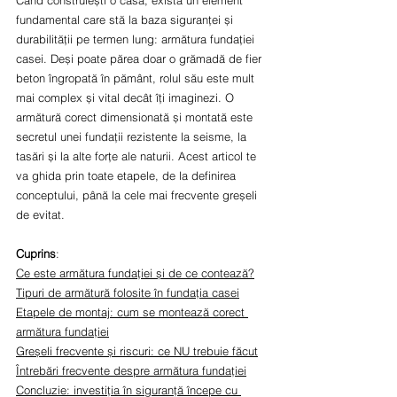
Când construiești o casă, există un element 
fundamental care stă la baza siguranței și 
durabilității pe termen lung: armătura fundației 
casei. Deși poate părea doar o grămadă de fier 
beton îngropată în pământ, rolul său este mult 
mai complex și vital decât îți imaginezi. O 
armătură corect dimensionată și montată este 
secretul unei fundații rezistente la seisme, la 
tasări și la alte forțe ale naturii. Acest articol te 
va ghida prin toate etapele, de la definirea 
conceptului, până la cele mai frecvente greșeli 
de evitat.
Cuprins
:
Ce este armătura fundației și de ce contează?
Tipuri de armătură folosite în fundația casei
Etapele de montaj: cum se montează corect 
armătura fundației
Greșeli frecvente și riscuri: ce NU trebuie făcut
Întrebări frecvente despre armătura fundației
Concluzie: investiția în siguranță începe cu 