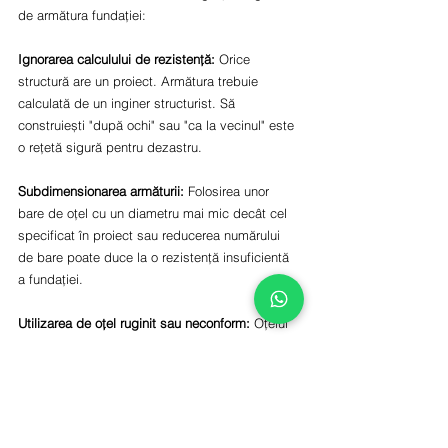
de armătura fundației:
Ignorarea calculului de rezistență:
 Orice 
structură are un proiect. Armătura trebuie 
calculată de un inginer structurist. Să 
construiești "după ochi" sau "ca la vecinul" este 
o rețetă sigură pentru dezastru.
Subdimensionarea armăturii:
 Folosirea unor 
bare de oțel cu un diametru mai mic decât cel 
specificat în proiect sau reducerea numărului 
de bare poate duce la o rezistență insuficientă 
a fundației.
Utilizarea de oțel ruginit sau neconform:
 Oțelul 
cu rugină exfoliantă (rugină groasă, care se 
desprinde) reduce aderența cu betonul. 
Folosirea unui oțel de o calitate inferioară, care 
nu respectă normele tehnice, poate compromite 
întreaga structură.