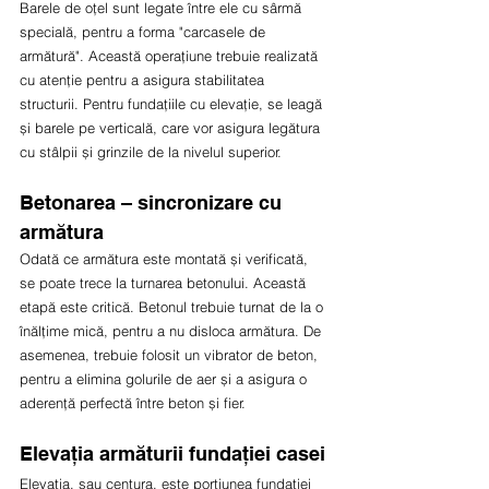
Barele de oțel sunt legate între ele cu sârmă 
specială, pentru a forma "carcasele de 
armătură". Această operațiune trebuie realizată 
cu atenție pentru a asigura stabilitatea 
structurii. Pentru fundațiile cu elevație, se leagă 
și barele pe verticală, care vor asigura legătura 
cu stâlpii și grinzile de la nivelul superior.
Betonarea – sincronizare cu 
armătura
Odată ce armătura este montată și verificată, 
se poate trece la turnarea betonului. Această 
etapă este critică. Betonul trebuie turnat de la o 
înălțime mică, pentru a nu disloca armătura. De 
asemenea, trebuie folosit un vibrator de beton, 
pentru a elimina golurile de aer și a asigura o 
aderență perfectă între beton și fier.
Elevația armăturii fundației casei
Elevația, sau centura, este porțiunea fundației 