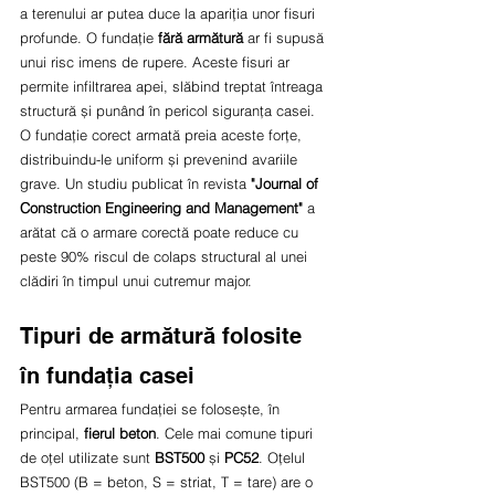
a terenului ar putea duce la apariția unor fisuri 
profunde. O fundație 
fără armătură
 ar fi supusă 
unui risc imens de rupere. Aceste fisuri ar 
permite infiltrarea apei, slăbind treptat întreaga 
structură și punând în pericol siguranța casei. 
O fundație corect armată preia aceste forțe, 
distribuindu-le uniform și prevenind avariile 
grave. Un studiu publicat în revista 
"Journal of 
Construction Engineering and Management"
 a 
arătat că o armare corectă poate reduce cu 
peste 90% riscul de colaps structural al unei 
clădiri în timpul unui cutremur major.
Tipuri de armătură folosite 
în fundația casei
Pentru armarea fundației se folosește, în 
principal, 
fierul beton
. Cele mai comune tipuri 
de oțel utilizate sunt 
BST500
 și 
PC52
. Oțelul 
BST500 (B = beton, S = striat, T = tare) are o 