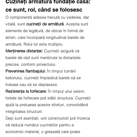
Cuzineți armătură fundație casă: 
ce sunt, rol, când se folosesc
O componentă adesea trecută cu vederea, dar 
vitală, sunt 
cuzineții de armătură
. Aceștia sunt 
elemente de legătură, de obicei în formă de 
etrieri, care înconjoară longitudinal barele de 
armătură. Rolul lor este multiplu:
Menținerea distanței:
 Cuzineții asigură că 
barele de oțel sunt menținute la distanțele 
precise, conform proiectului.
Prevenirea flambajului:
 În timpul turnării 
betonului, cuzineții împiedică barele să se 
îndoaie sau să se deplaseze.
Rezistența la forfecare:
 În timpul unui seism, 
forțele de forfecare pot slăbi structura. Cuzineții 
ajută la preluarea acestor eforturi, consolidând 
integritatea structurii.
Deși sunt esențiali, unii constructori pot încerca 
să reducă numărul cuzineților pentru a 
economisi material, o greșeală care poate 