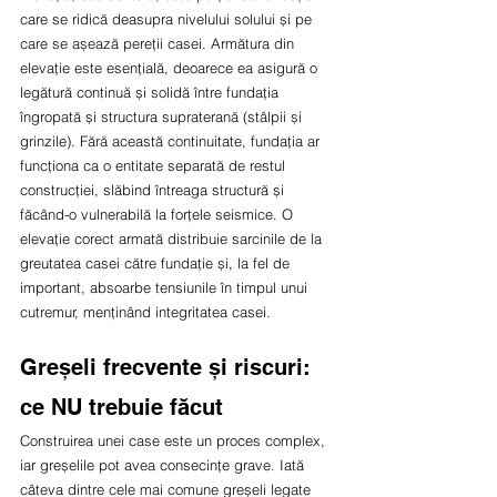
care se ridică deasupra nivelului solului și pe 
care se așează pereții casei. Armătura din 
elevație este esențială, deoarece ea asigură o 
legătură continuă și solidă între fundația 
îngropată și structura supraterană (stâlpii și 
grinzile). Fără această continuitate, fundația ar 
funcționa ca o entitate separată de restul 
construcției, slăbind întreaga structură și 
făcând-o vulnerabilă la forțele seismice. O 
elevație corect armată distribuie sarcinile de la 
greutatea casei către fundație și, la fel de 
important, absoarbe tensiunile în timpul unui 
cutremur, menținând integritatea casei.
Greșeli frecvente și riscuri: 
ce NU trebuie făcut
Construirea unei case este un proces complex, 
iar greșelile pot avea consecințe grave. Iată 
câteva dintre cele mai comune greșeli legate 